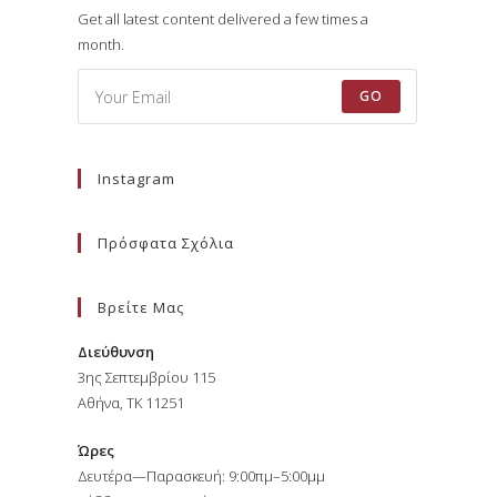
Get all latest content delivered a few times a
month.
GO
Instagram
Πρόσφατα Σχόλια
Βρείτε Μας
Διεύθυνση
3ης Σεπτεμβρίου 115
Αθήνα, ΤΚ 11251
Ώρες
Δευτέρα—Παρασκευή: 9:00πμ–5:00μμ