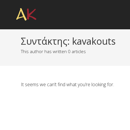
Skip
to
content
Συντάκτης:
kavakouts
This author has written 0 articles
It seems we can’t find what you’re looking for.